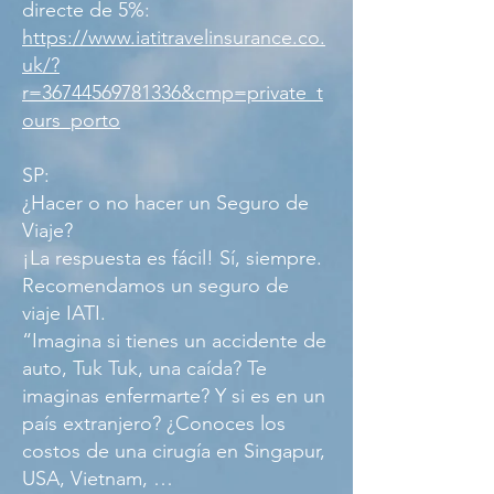
directe de 5%:
https://www.iatitravelinsurance.co.
uk/?
r=36744569781336&cmp=private_t
ours_porto
SP:
¿Hacer o no hacer un Seguro de
Viaje?
¡La respuesta es fácil! Sí, siempre.
Recomendamos un seguro de
viaje IATI.
“Imagina si tienes un accidente de
auto, Tuk Tuk, una caída? Te
imaginas enfermarte? Y si es en un
país extranjero? ¿Conoces los
costos de una cirugía en Singapur,
USA, Vietnam, …