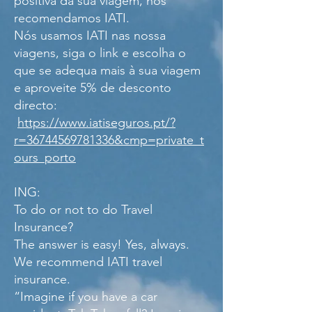
positiva da sua viagem, nós
recomendamos IATI.
Nós usamos IATI nas nossa
viagens, siga o link e escolha o
que se adequa mais à sua viagem
e aproveite 5% de desconto
directo:
https://www.iatiseguros.pt/?
r=36744569781336&cmp=private_t
ours_porto
ING:
To do or not to do Travel
Insurance?
The answer is easy! Yes, always.
We recommend IATI travel
insurance.
“Imagine if you have a car